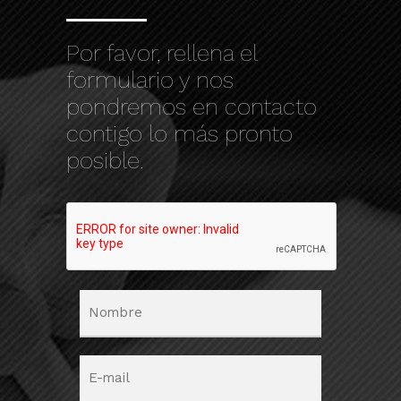
Por favor, rellena el
formulario y nos
pondremos en contacto
contigo lo más pronto
posible.