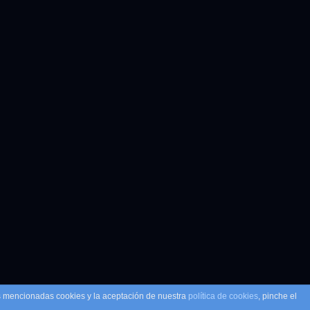
as mencionadas cookies y la aceptación de nuestra
política de cookies
, pinche el