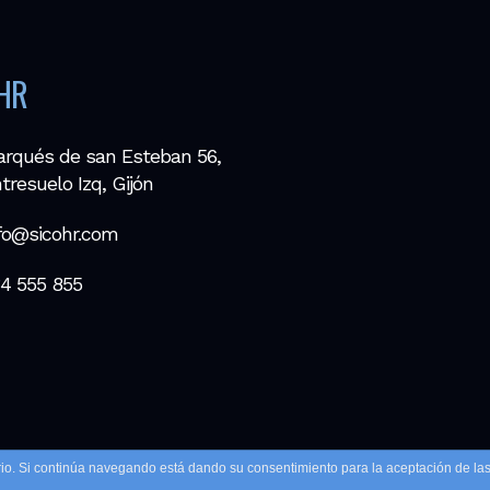
HR
rqués de san Esteban 56,
tresuelo Izq, Gijón
fo@sicohr.com
4 555 855
uario. Si continúa navegando está dando su consentimiento para la aceptación de l